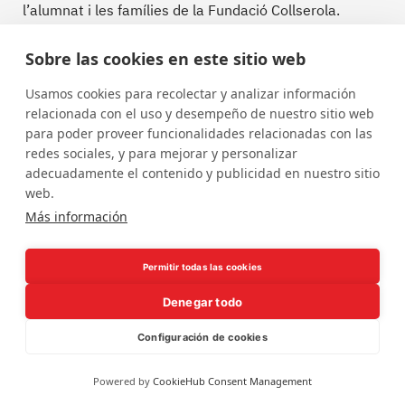
l’alumnat i les famílies de la Fundació Collserola.
Alhora, famílies i professorat disposen d’un
Sobre las cookies en este sitio web
carnet digital que dóna accés gratuït a les seves
exposicions.
Usamos cookies para recolectar y analizar información
relacionada con el uso y desempeño de nuestro sitio web
para poder proveer funcionalidades relacionadas con las
redes sociales, y para mejorar y personalizar
adecuadamente el contenido y publicidad en nuestro sitio
web.
Más información
Permitir todas las cookies
Denegar todo
Configuración de cookies
Powered by
CookieHub Consent Management