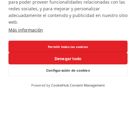
para poder proveer funcionalidades relacionadas con las
redes sociales, y para mejorar y personalizar
adecuadamente el contenido y publicidad en nuestro sitio
web.
Más información
Permitir todas las cookies
CENTRE SARRIÀ
Denegar todo
Pere II de Montcada, 8
Configuración de cookies
08034 BARCELONA
Tel.
93 203 12 80
fmistrals@fundaciocollserola.cat
Powered by
CookieHub Consent Management
CENTRE TIBIDABO
Lluís Muntadas, 3-5-7
08035 BARCELONA
Tel.
93 211 89 54
fmistralt@fundaciocollserola.cat