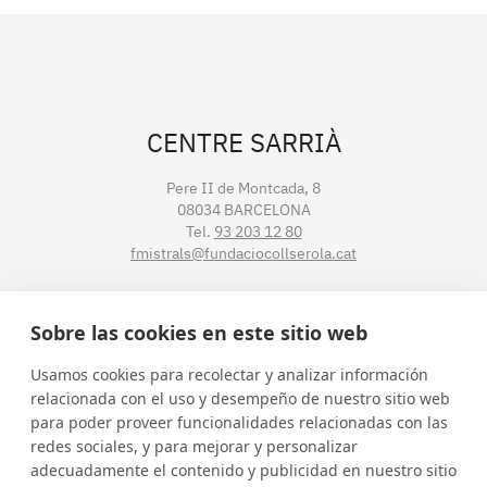
CENTRE SARRIÀ
Pere II de Montcada, 8
08034 BARCELONA
Tel.
93 203 12 80
fmistrals@fundaciocollserola.cat
CENTRE TIBIDABO
Sobre las cookies en este sitio web
Lluís Muntadas, 3-5-7
Usamos cookies para recolectar y analizar información
08035 BARCELONA
relacionada con el uso y desempeño de nuestro sitio web
Tel.
93 211 89 54
para poder proveer funcionalidades relacionadas con las
fmistralt@fundaciocollserola.cat
redes sociales, y para mejorar y personalizar
adecuadamente el contenido y publicidad en nuestro sitio