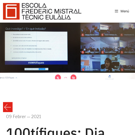
Skip
to
Menú
content
09 Febrer — 2021
100tífiques: Dia