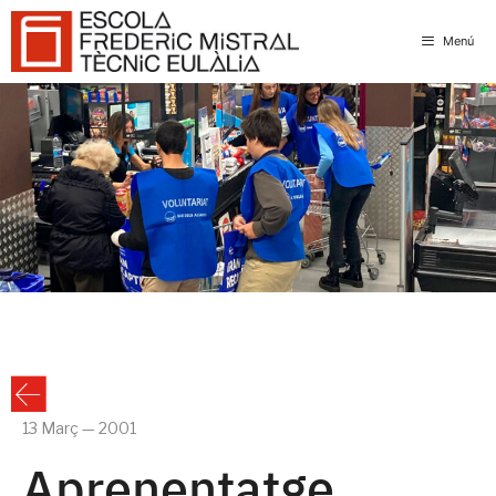
Skip
to
Menú
content
13 Març — 2001
Aprenentatge