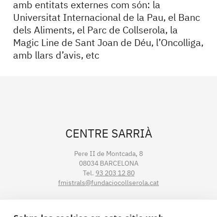
amb entitats externes com són: la
Universitat Internacional de la Pau, el Banc
dels Aliments, el Parc de Collserola, la
Magic Line de Sant Joan de Déu, l’Oncolliga,
amb llars d’avis, etc
CENTRE SARRIÀ
Pere II de Montcada, 8
08034 BARCELONA
Tel.
93 203 12 80
fmistrals@fundaciocollserola.cat
CENTRE TIBIDABO