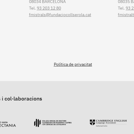
08034 BARCELONA
08035 
Tel.
93 203 12 80
Tel.
93 2
fmistrals@fundaciocollserola.cat
fmistral
Política de privacitat
 i col·laboracions