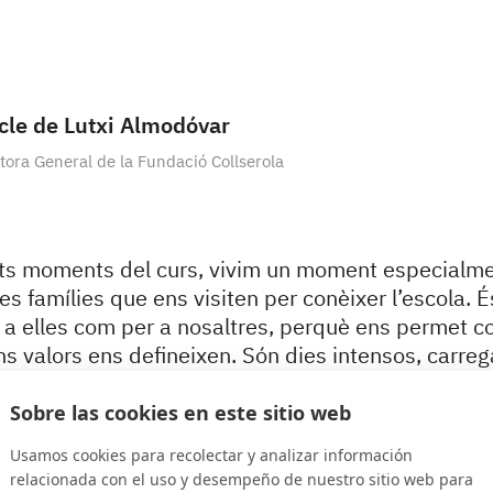
icle de Lutxi Almodóvar
tora General de la Fundació Collserola
ts moments del curs, vivim un moment especialm
ves famílies que ens visiten per conèixer l’escola. 
er a elles com per a nosaltres, perquè ens permet c
 valors ens defineixen. Són dies intensos, carregat
abem que triar escola és, per a les famílies, una 
en amb molta responsabilitat.
Sobre las cookies en este sitio web
Usamos cookies para recolectar y analizar información
 vosaltres recordeu encara quan vau venir a l’es
relacionada con el uso y desempeño de nuestro sitio web para