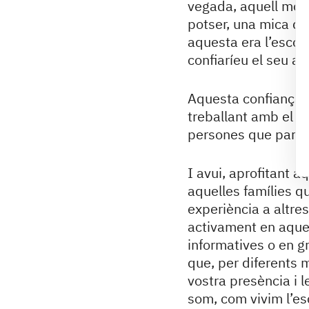
vegada, aquell mome
potser, una mica d’
aquesta era l’escola 
confiaríeu el seu a
Aquesta confiança q
treballant amb el c
persones que parti
I avui, aprofitant a
aquelles famílies q
experiència a altre
activament en aques
informatives o en g
que, per diferents m
vostra presència i 
som, com vivim l’esc