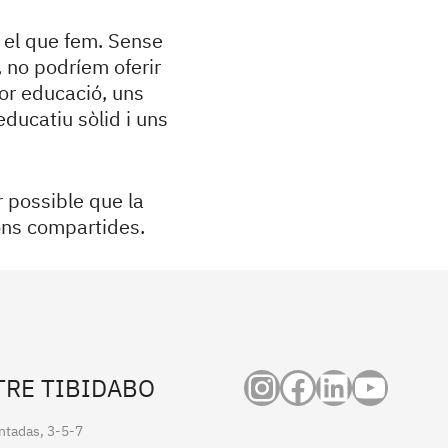
 el que fem. Sense
, no podríem oferir
llor educació, uns
educatiu sòlid i uns
r possible que la
ions compartides.
Instagram
Facebook
LinkedI
YouT
TRE TIBIDABO
ntadas, 3-5-7