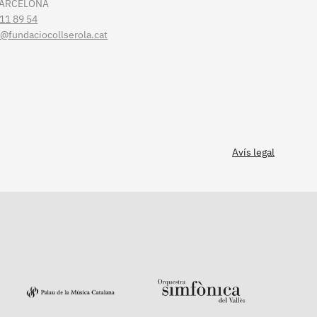
BARCELONA
11 89 54
t@fundaciocollserola.cat
Avís legal