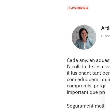
#CreantEscola
Art
Direc
Cada any, en aques
l’acollida de les no
il·lusionant tant p
com eduquem i quins
compromís, perquè s
important que pren
Segurament molts de