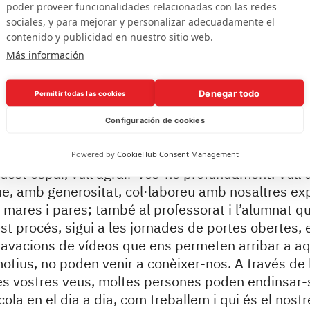
nt en què vau entrar per la porta amb preguntes,
poder proveer funcionalidades relacionadas con las redes
incertesa. I també segur que recordeu el dia en qu
sociales, y para mejorar y personalizar adecuadamente el
contenido y publicidad en nuestro sitio web.
on volíeu que els vostres fills i filles es fessin gra
Más información
prenentatge i benestar.
Denegar todo
Permitir todas las cookies
ue ens vau dipositar llavors és la que, dia rere di
ompromís del nostre equip de mestres i amb l’ener
Configuración de cookies
cipem en aquest procés.
Powered by
CookieHub Consent Management
quest espai, vull agrair-vos-ho profundament. Vull 
ue, amb generositat, col·laboreu amb nosaltres exp
s mares i pares; també al professorat i l’alumnat q
t procés, sigui a les jornades de portes obertes, e
ravacions de vídeos que ens permeten arribar a a
otius, no poden venir a conèixer-nos. A través de l
les vostres veus, moltes persones poden endinsar-s
ola en el dia a dia, com treballem i qui és el nost