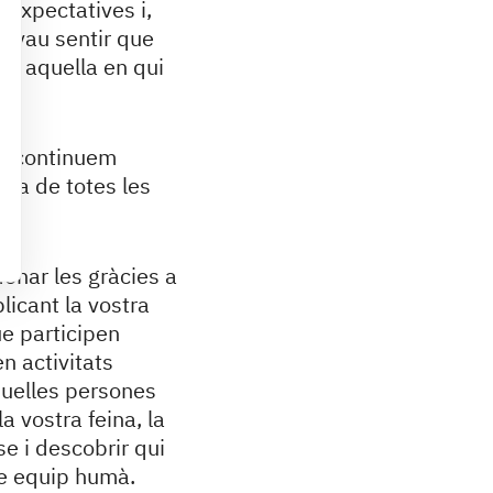
 expectatives i,
è vau sentir que
ns, aquella en qui
a, continuem
gia de totes les
donar les gràcies a
licant la vostra
ue participen
n activitats
quelles persones
a vostra feina, la
e i descobrir qui
re equip humà.