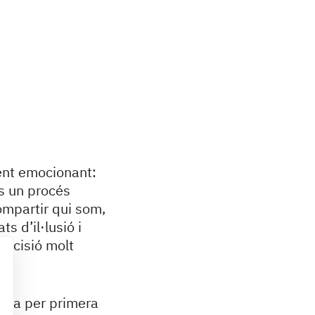
ent emocionant:
És un procés
ompartir qui som,
s d’il·lusió i
decisió molt
cola per primera