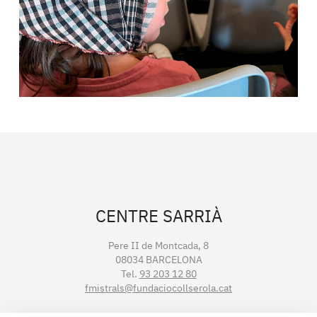
CENTRE SARRIÀ
Pere II de Montcada, 8
08034 BARCELONA
Tel.
93 203 12 80
fmistrals@fundaciocollserola.cat