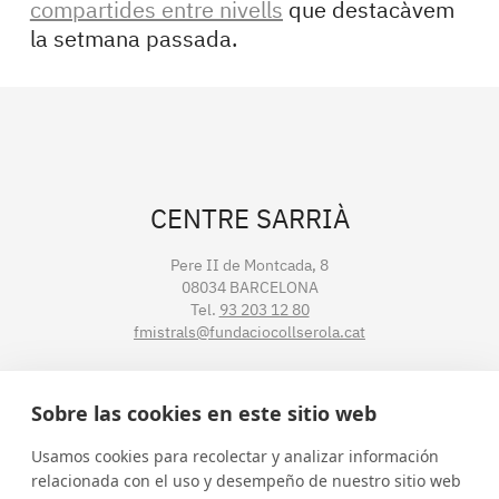
compartides entre nivells
que destacàvem
la setmana passada.
CENTRE SARRIÀ
Pere II de Montcada, 8
08034 BARCELONA
Tel.
93 203 12 80
fmistrals@fundaciocollserola.cat
CENTRE TIBIDABO
Sobre las cookies en este sitio web
Lluís Muntadas, 3-5-7
Usamos cookies para recolectar y analizar información
08035 BARCELONA
relacionada con el uso y desempeño de nuestro sitio web