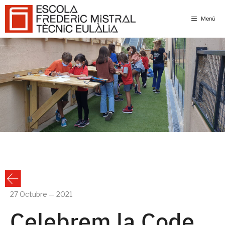
Skip
to
Menú
content
27 Octubre — 2021
Celebrem la Code