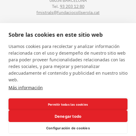
08034 BARCELONA
Tel.
93 203 12 80
fmistrals@fundaciocollserola.cat
CENTRE TIBIDABO
Sobre las cookies en este sitio web
Lluís Muntadas, 3-5-7
Usamos cookies para recolectar y analizar información
08035 BARCELONA
relacionada con el uso y desempeño de nuestro sitio web
Tel.
93 211 89 54
para poder proveer funcionalidades relacionadas con las
fmistralt@fundaciocollserola.cat
redes sociales, y para mejorar y personalizar
adecuadamente el contenido y publicidad en nuestro sitio
web.
Instagram
Facebook
LinkedIn
YouTube
Más información
Permitir todas las cookies
Denegar todo
Configuración de cookies
Borsa de treball
Política de privacitat
Avís legal