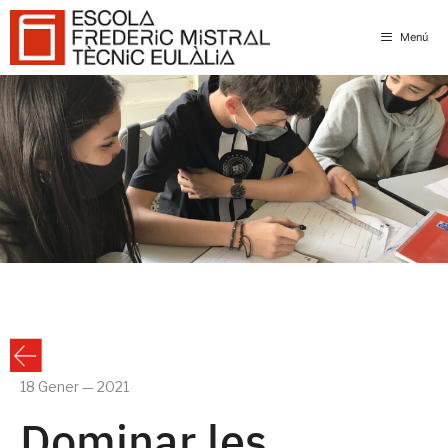
Skip
to
Menú
content
18 Gener — 2021
Dominar les