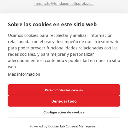
fmistrals@fundaciocollserola.cat
CENTRE TIBIDABO
Sobre las cookies en este sitio web
Lluís Muntadas, 3-5-7
Usamos cookies para recolectar y analizar información
08035 BARCELONA
relacionada con el uso y desempeño de nuestro sitio web
Tel.
93 211 89 54
para poder proveer funcionalidades relacionadas con las
fmistralt@fundaciocollserola.cat
redes sociales, y para mejorar y personalizar
adecuadamente el contenido y publicidad en nuestro sitio
web.
Instagram
Facebook
LinkedIn
YouTube
Más información
Permitir todas las cookies
Denegar todo
Configuración de cookies
Borsa de treball
Política de privacitat
Avís legal
Powered by
CookieHub Consent Management