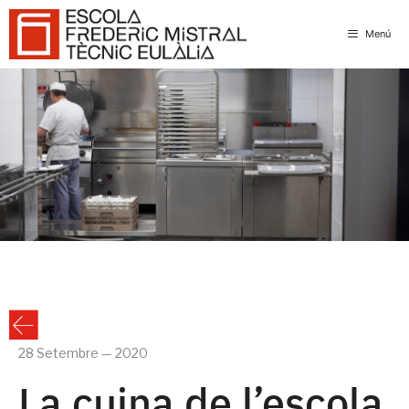
Skip
to
Menú
content
28 Setembre — 2020
La cuina de l’escola