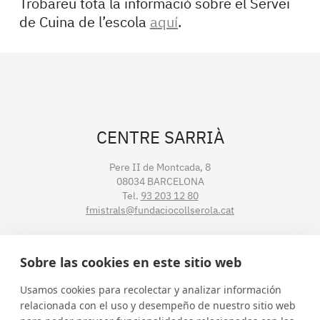
Trobareu tota la informació sobre el Servei
de Cuina de l’escola
aquí
.
CENTRE SARRIÀ
Pere II de Montcada, 8
08034 BARCELONA
Tel.
93 203 12 80
fmistrals@fundaciocollserola.cat
CENTRE TIBIDABO
Sobre las cookies en este sitio web
Lluís Muntadas, 3-5-7
Usamos cookies para recolectar y analizar información
08035 BARCELONA
relacionada con el uso y desempeño de nuestro sitio web
Tel.
93 211 89 54