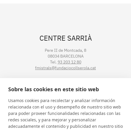
CENTRE SARRIÀ
Pere II de Montcada, 8
08034 BARCELONA
Tel.
93 203 12 80
fmistrals@fundaciocollserola.cat
CENTRE TIBIDABO
Sobre las cookies en este sitio web
Lluís Muntadas, 3-5-7
Usamos cookies para recolectar y analizar información
08035 BARCELONA
relacionada con el uso y desempeño de nuestro sitio web
Tel.
93 211 89 54
para poder proveer funcionalidades relacionadas con las
fmistralt@fundaciocollserola.cat
redes sociales, y para mejorar y personalizar
adecuadamente el contenido y publicidad en nuestro sitio