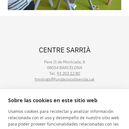
CENTRE SARRIÀ
Pere II de Montcada, 8
08034 BARCELONA
Tel.
93 203 12 80
fmistrals@fundaciocollserola.cat
CENTRE TIBIDABO
Sobre las cookies en este sitio web
Lluís Muntadas, 3-5-7
Usamos cookies para recolectar y analizar información
08035 BARCELONA
relacionada con el uso y desempeño de nuestro sitio web
Tel.
93 211 89 54
para poder proveer funcionalidades relacionadas con las
fmistralt@fundaciocollserola.cat