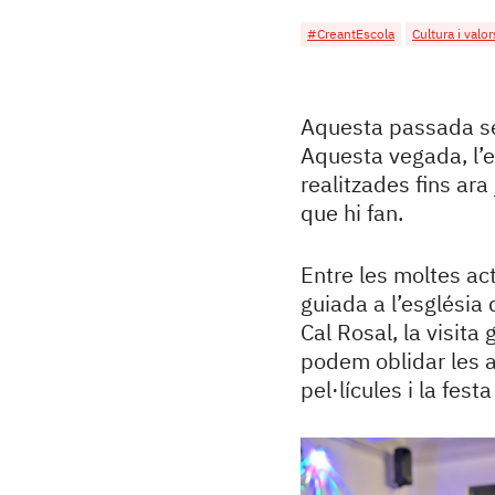
#CreantEscola
Cultura i valor
Aquesta passada se
Aquesta vegada, l’e
realitzades fins ar
que hi fan.
Entre les moltes act
guiada a l’església
Cal Rosal, la visita 
podem oblidar les ac
pel·lícules i la fest