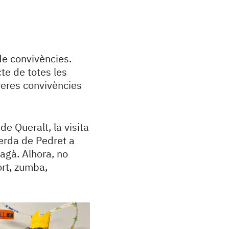
e convivències.
te de totes les
reres convivències
de Queralt, la visita
verda de Pedret a
 Bagà. Alhora, no
ort, zumba,