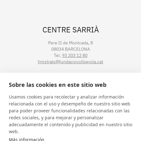
CENTRE SARRIÀ
Pere II de Montcada, 8
08034 BARCELONA
Tel.
93 203 12 80
fmistrals@fundaciocollserola.cat
CENTRE TIBIDABO
Sobre las cookies en este sitio web
Lluís Muntadas, 3-5-7
Usamos cookies para recolectar y analizar información
08035 BARCELONA
relacionada con el uso y desempeño de nuestro sitio web
Tel.
93 211 89 54
para poder proveer funcionalidades relacionadas con las
fmistralt@fundaciocollserola.cat
redes sociales, y para mejorar y personalizar
adecuadamente el contenido y publicidad en nuestro sitio
web.
Instagram
Facebook
LinkedIn
YouTube
Más información