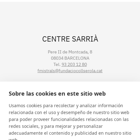
CENTRE SARRIÀ
Pere II de Montcada, 8
08034 BARCELONA
Tel.
93 203 12 80
fmistrals@fundaciocollserola.cat
CENTRE TIBIDABO
Sobre las cookies en este sitio web
Lluís Muntadas, 3-5-7
Usamos cookies para recolectar y analizar información
08035 BARCELONA
relacionada con el uso y desempeño de nuestro sitio web
Tel.
93 211 89 54
para poder proveer funcionalidades relacionadas con las
fmistralt@fundaciocollserola.cat
redes sociales, y para mejorar y personalizar
adecuadamente el contenido y publicidad en nuestro sitio
web.