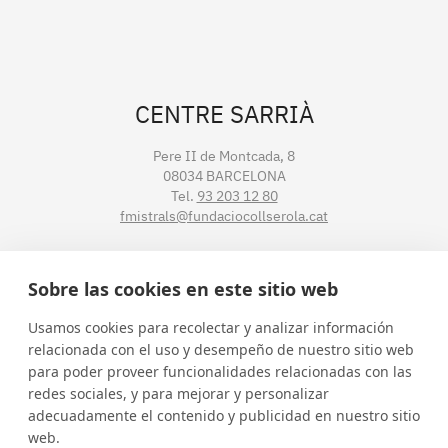
CENTRE SARRIÀ
Pere II de Montcada, 8
08034 BARCELONA
Tel.
93 203 12 80
fmistrals@fundaciocollserola.cat
CENTRE TIBIDABO
Sobre las cookies en este sitio web
Lluís Muntadas, 3-5-7
Usamos cookies para recolectar y analizar información
08035 BARCELONA
relacionada con el uso y desempeño de nuestro sitio web
Tel.
93 211 89 54
para poder proveer funcionalidades relacionadas con las
fmistralt@fundaciocollserola.cat
redes sociales, y para mejorar y personalizar
adecuadamente el contenido y publicidad en nuestro sitio
web.