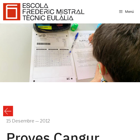
Skip
to
Menú
content
15 Desembre — 2012
Proves Cangur