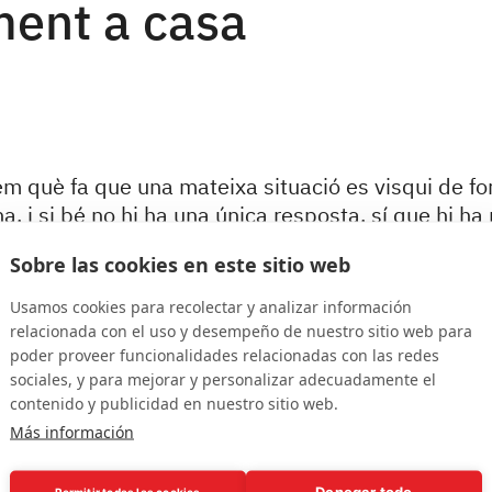
ment a casa
m què fa que una mateixa situació es visqui de fo
 i si bé no hi ha una única resposta, sí que hi ha
, des de la biologia, la història personal o els no
Sobre las cookies en este sitio web
ió de confinament no és una excepció, i cada person
orma diferent.
Usamos cookies para recolectar y analizar información
relacionada con el uso y desempeño de nuestro sitio web para
poder proveer funcionalidades relacionadas con las redes
acilitar recursos per afrontar aquesta situació de 
sociales, y para mejorar y personalizar adecuadamente el
 ha compartit amb les famílies la col·lecció Recurs
contenido y publicidad en nuestro sitio web.
nament a casa. Es tracta d’11 textos elaborats per 
Más información
 vinculada a la Fundació Collserola:
Denegar todo
Permitir todas las cookies