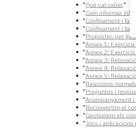
“
Què cal saber
“
“
Com informar infan
“
Confinament i famí
“
Confinament i tas
“
Propostes per gest
“
Annex 1: Exercicis
“
Annex 2: Exercicis
“
Annex 3: Relaxació
“
Annex 4: Relaxació
“
Annex 5: Relaxació
“
Reaccions normals
“
Preguntes i respos
“
Acompanyament i 
“
Reconvertim el co
“
Gestionem els confli
“
Jocs i aplicacion