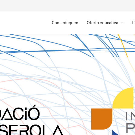
Com eduquem
Oferta educativa
L