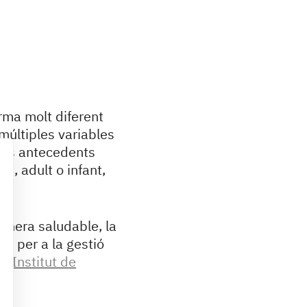
rma molt diferent
 múltiples variables
stres antecedents
a, adult o infant,
manera saludable, la
os per a la gestió
l’
Institut de