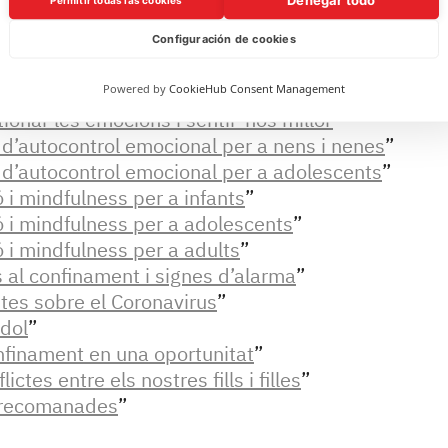
ts i adolescents
“
Configuración de cookies
lia
”
ques escolars
”
Powered by
CookieHub Consent Management
ionar les emocions i sentir-nos millor
”
 d’autocontrol emocional per a nens i nenes
”
 d’autocontrol emocional per a adolescents
”
 i mindfulness per a infants
”
 i mindfulness per a adolescents
”
 i mindfulness per a adults
”
 al confinament i signes d’alarma
”
tes sobre el Coronavirus
”
dol
”
nfinament en una oportunitat
”
ctes entre els nostres fills i filles
”
s recomanades
”