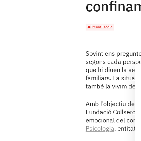
confina
#CreantEscola
Sovint ens pregunte
segons cada persona,
que hi diuen la seva
familiars. La situac
també la vivim de f
Amb l’objectiu de f
Fundació Collserola
emocional del confi
Psicologia
, entitat