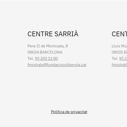
CENTRE SARRIÀ
CEN
Pere II de Montcada, 8
Lluís Mu
08034 BARCELONA
08035 
Tel.
93 203 12 80
Tel.
93 2
fmistrals@fundaciocollserola.cat
fmistral
Política de privacitat