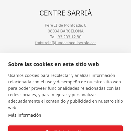
CENTRE SARRIÀ
Pere II de Montcada, 8
08034 BARCELONA
Tel.
93 203 12 80
fmistrals@fundaciocollserola.cat
CENTRE TIBIDABO
Sobre las cookies en este sitio web
Lluís Muntadas, 3-5-7
Usamos cookies para recolectar y analizar información
08035 BARCELONA
relacionada con el uso y desempeño de nuestro sitio web
Tel.
93 211 89 54
para poder proveer funcionalidades relacionadas con las
fmistralt@fundaciocollserola.cat
redes sociales, y para mejorar y personalizar
adecuadamente el contenido y publicidad en nuestro sitio
web.
Instagram
Facebook
LinkedIn
YouTube
Más información