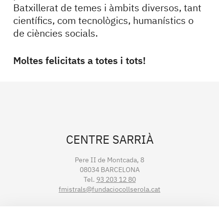
Batxillerat de temes i àmbits diversos, tant
científics, com tecnològics, humanístics o
de ciències socials.
Moltes felicitats a totes i tots!
CENTRE SARRIÀ
Pere II de Montcada, 8
08034 BARCELONA
Tel.
93 203 12 80
fmistrals@fundaciocollserola.cat