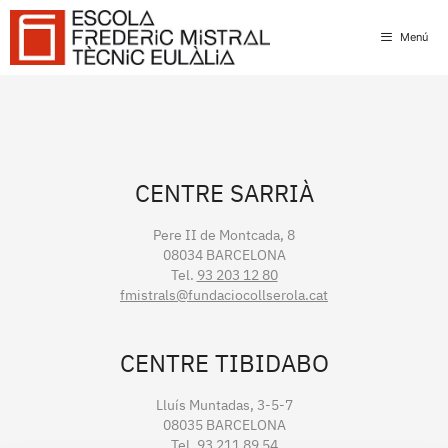
Skip
to
Menú
content
CENTRE SARRIÀ
Pere II de Montcada, 8
08034 BARCELONA
Tel.
93 203 12 80
fmistrals@fundaciocollserola.cat
CENTRE TIBIDABO
Lluís Muntadas, 3-5-7
08035 BARCELONA
Tel.
93 211 89 54