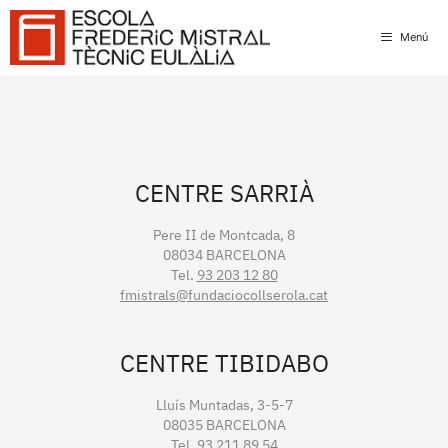
Skip
to
Menú
content
CENTRE SARRIÀ
Pere II de Montcada, 8
08034 BARCELONA
Tel.
93 203 12 80
fmistrals@fundaciocollserola.cat
CENTRE TIBIDABO
Lluís Muntadas, 3-5-7
08035 BARCELONA
Tel.
93 211 89 54