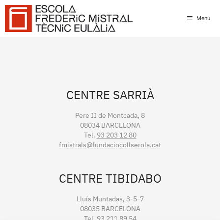
Skip
to
Menú
content
CENTRE SARRIÀ
Pere II de Montcada, 8
08034 BARCELONA
Tel.
93 203 12 80
fmistrals@fundaciocollserola.cat
CENTRE TIBIDABO
Lluís Muntadas, 3-5-7
08035 BARCELONA
Tel.
93 211 89 54