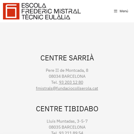
Skip
to
Menú
content
CENTRE SARRIÀ
Pere II de Montcada, 8
08034 BARCELONA
Tel.
93 203 12 80
fmistrals@fundaciocollserola.cat
CENTRE TIBIDABO
Lluís Muntadas, 3-5-7
08035 BARCELONA
Tel.
93 211 89 54