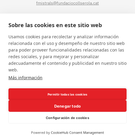
fmistrals@fundaciocollserola.cat
CENTRE TIBIDABO
Sobre las cookies en este sitio web
Lluís Muntadas, 3-5-7
Usamos cookies para recolectar y analizar información
08035 BARCELONA
relacionada con el uso y desempeño de nuestro sitio web
Tel.
93 211 89 54
para poder proveer funcionalidades relacionadas con las
fmistralt@fundaciocollserola.cat
redes sociales, y para mejorar y personalizar
adecuadamente el contenido y publicidad en nuestro sitio
web.
Instagram
Facebook
LinkedIn
YouTube
Más información
Permitir todas las cookies
Denegar todo
Configuración de cookies
Borsa de treball
Política de privacitat
Avís legal
Powered by
CookieHub Consent Management