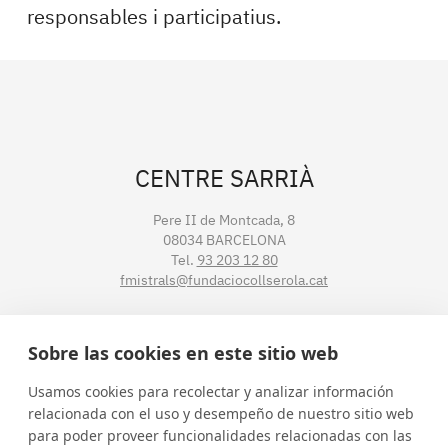
responsables i participatius.
CENTRE SARRIÀ
Pere II de Montcada, 8
08034 BARCELONA
Tel.
93 203 12 80
fmistrals@fundaciocollserola.cat
CENTRE TIBIDABO
Sobre las cookies en este sitio web
Lluís Muntadas, 3-5-7
Usamos cookies para recolectar y analizar información
08035 BARCELONA
relacionada con el uso y desempeño de nuestro sitio web
Tel.
93 211 89 54
para poder proveer funcionalidades relacionadas con las