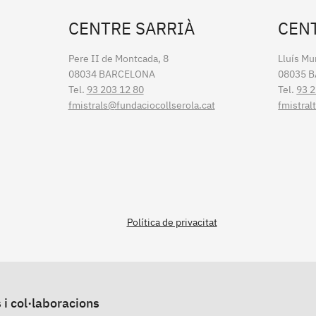
CENTRE SARRIÀ
CEN
Pere II de Montcada, 8
Lluís Mu
08034 BARCELONA
08035 
Tel.
93 203 12 80
Tel.
93 2
fmistrals@fundaciocollserola.cat
fmistral
Política de privacitat
 i col·laboracions