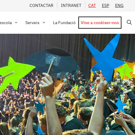
CONTACTAR
INTRANET
CAT
ESP
ENG
’escola
Serveis
La Fundació
Vine a conèixer-nos