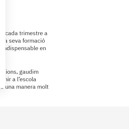
s cada trimestre a
n la seva formació
r indispensable en
sicions, gaudim
nir a l’escola
e d’una manera molt