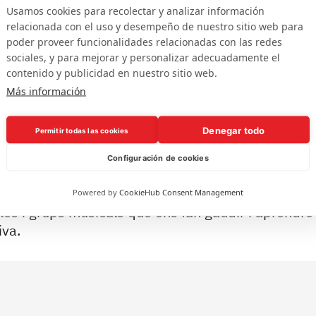
Usamos cookies para recolectar y analizar información
relacionada con el uso y desempeño de nuestro sitio web para
poder proveer funcionalidades relacionadas con las redes
sociales, y para mejorar y personalizar adecuadamente el
contenido y publicidad en nuestro sitio web.
ial del nostre projecte educatiu, dediquem moment
Más información
mnat activitats culturals de qualitat que enriqueixe
 aquest tipus d’experiències, sumem cultura, facto
Denegar todo
Permitir todas las cookies
personalitat, de la idea del món i del criteri propi.
Configuración de cookies
tenen propostes educatives d’alta qualitat, expo
ocs emblemàtics de la ciutat… També convidem a ve
Powered by
CookieHub Consent Management
les i grups musicals que ens fan gaudir i aprendr
iva.