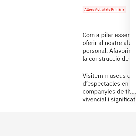
Altres Activitats Primària
Com a pilar essenc
oferir al nostre alu
personal. Afavorint
la construcció de la 
Visitem museus que 
d’espectacles en ll
companyies de titel
vivencial i significat