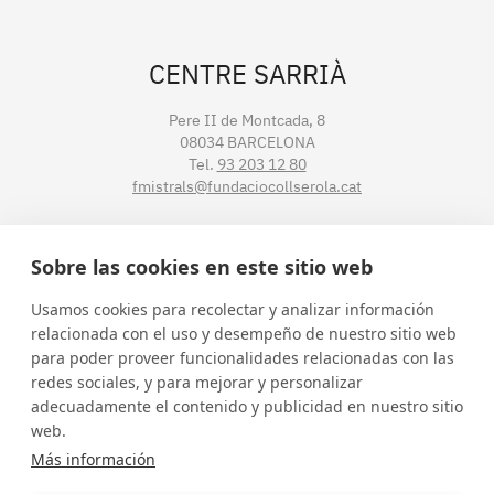
CENTRE SARRIÀ
Pere II de Montcada, 8
08034 BARCELONA
Tel.
93 203 12 80
fmistrals@fundaciocollserola.cat
CENTRE TIBIDABO
Sobre las cookies en este sitio web
Lluís Muntadas, 3-5-7
Usamos cookies para recolectar y analizar información
08035 BARCELONA
relacionada con el uso y desempeño de nuestro sitio web
Tel.
93 211 89 54
para poder proveer funcionalidades relacionadas con las
fmistralt@fundaciocollserola.cat
redes sociales, y para mejorar y personalizar
adecuadamente el contenido y publicidad en nuestro sitio
web.
Instagram
Facebook
LinkedIn
YouTube
Más información