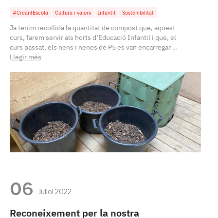
#CreantEscola
Cultura i valors
Infantil
Sostenibilitat
Ja tenim recollida la quantitat de compost que, aquest
curs, farem servir als horts d’Educació Infantil i que, el
curs passat, els nens i nenes de P5 es van encarregar …
Llegir més
06
Juliol 2022
Reconeixement per la nostra