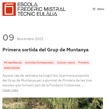
Skip
to
Menú
content
09
Novembre 2022
Primera sortida del Grup de Muntanya
#CreantEscola
Activitats Extraescolars
Cultura i valors
Primària
Sostenibilitat
Aquest cap de setmana ha tingut lloc la primera proposta
del Grup de Muntanya per a alumnat de Primària de les tres
escoles que formem part de la Fundació Collserola. …
Llegir més