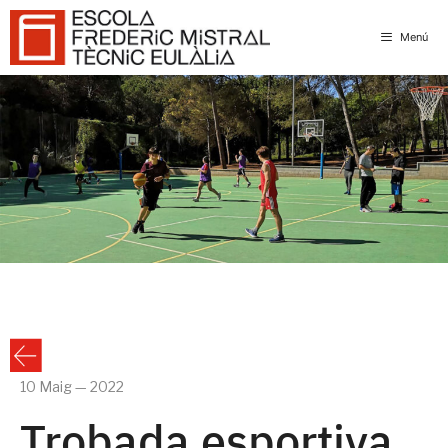
Skip
to
Menú
content
10 Maig — 2022
Trobada esportiva