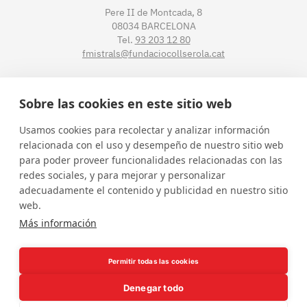
Pere II de Montcada, 8
08034 BARCELONA
Tel.
93 203 12 80
fmistrals@fundaciocollserola.cat
CENTRE TIBIDABO
Sobre las cookies en este sitio web
Lluís Muntadas, 3-5-7
Usamos cookies para recolectar y analizar información
08035 BARCELONA
relacionada con el uso y desempeño de nuestro sitio web
Tel.
93 211 89 54
para poder proveer funcionalidades relacionadas con las
fmistralt@fundaciocollserola.cat
redes sociales, y para mejorar y personalizar
adecuadamente el contenido y publicidad en nuestro sitio
web.
Instagram
Facebook
LinkedIn
YouTube
Más información
Permitir todas las cookies
Denegar todo