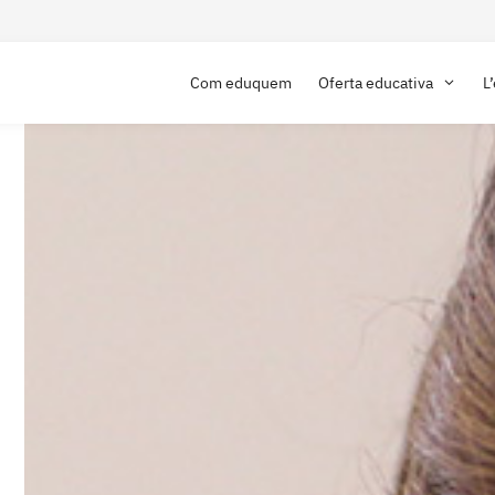
Com eduquem
Oferta educativa
L