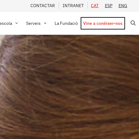
CONTACTAR
INTRANET
CAT
ESP
ENG
’escola
Serveis
La Fundació
Vine a conèixer-nos