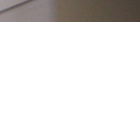
uació
 21-22 amb el
e l’escola, ja fa
de professionals
a TAC, d’un Pla
 específics i de