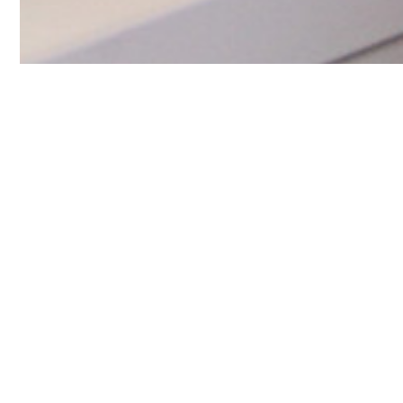
ducció
Diagnosi
Anàlisi de la situació del centre
Aval
’elaboració de l’EDC
’Estratègia Digital de Centre (EDC) s’inicia el curs
ficació de tot el procés a seguir. Val a dir que, des d
reballant en aquest àmbit i disposem d’un equip 
ulats amb la tecnologia i la digitalització, d’un Pl
l, de comissions d’innovació digital, d’espais webs