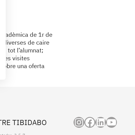
t acadèmica de 1r de
ts diverses de caire
mb tot l’alumnat;
 les visites
n sobre una oferta
Instagram
Facebook
LinkedI
YouT
TRE TIBIDABO