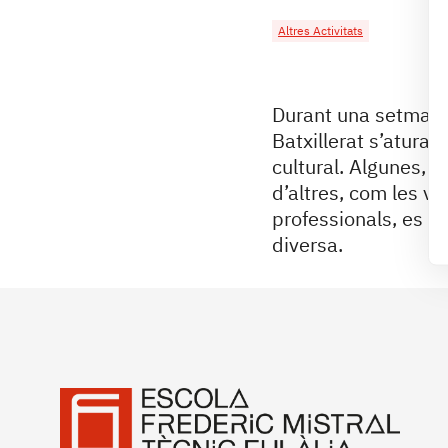
Altres Activitats
Durant una setmana,
Batxillerat s’atura i
cultural. Algunes, 
d’altres, com les vi
professionals, es re
diversa.