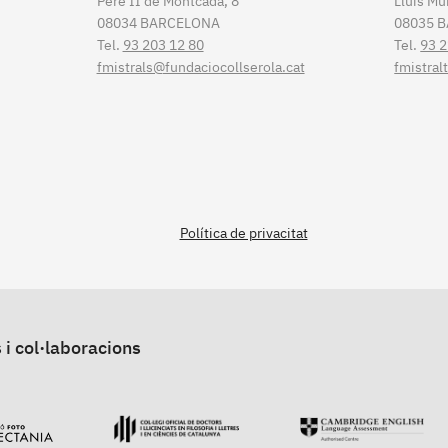
Pere II de Montcada, 8
Lluís Mu
08034 BARCELONA
08035 
Tel.
93 203 12 80
Tel.
93 2
fmistrals@fundaciocollserola.cat
fmistral
Política de privacitat
 i col·laboracions