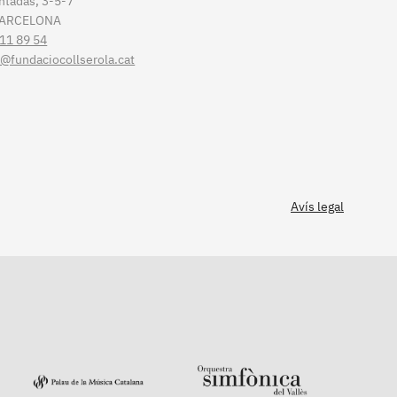
ntadas, 3-5-7
BARCELONA
11 89 54
t@fundaciocollserola.cat
Avís legal