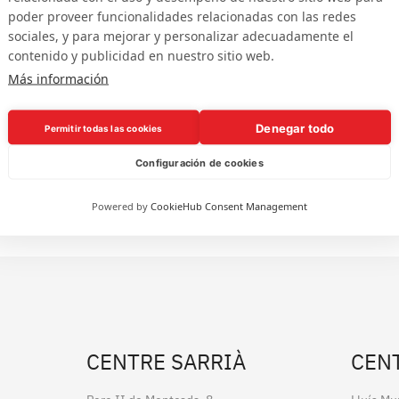
poder proveer funcionalidades relacionadas con las redes
sociales, y para mejorar y personalizar adecuadamente el
contenido y publicidad en nuestro sitio web.
Más información
 habitualment durant el mes de febrer, l’activita
 l’alumnat realitza, dins de l’horari escolar, activita
Denegar todo
Permitir todas las cookies
com els concerts o conferències, es duen a terme a
Configuración de cookies
sites a exposicions, les sortides fora de Barcelona o
alitzen en grups petits, en funció de la tria que fa
Powered by
CookieHub Consent Management
CENTRE SARRIÀ
CEN