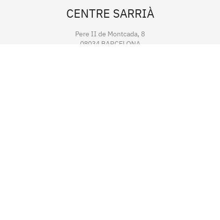
CENTRE SARRIÀ
Pere II de Montcada, 8
08034 BARCELONA
Tel.
93 203 12 80
fmistrals@fundaciocollserola.cat
CENTRE TIBIDABO
Lluís Muntadas, 3-5-7
08035 BARCELONA
Tel.
93 211 89 54
fmistralt@fundaciocollserola.cat
Instagram
Facebook
LinkedIn
YouTube