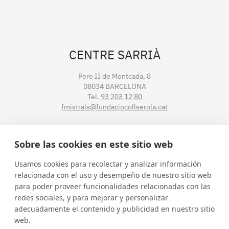
CENTRE SARRIÀ
Pere II de Montcada, 8
08034 BARCELONA
Tel.
93 203 12 80
fmistrals@fundaciocollserola.cat
CENTRE TIBIDABO
Sobre las cookies en este sitio web
Lluís Muntadas, 3-5-7
Usamos cookies para recolectar y analizar información
08035 BARCELONA
relacionada con el uso y desempeño de nuestro sitio web
Tel.
93 211 89 54
para poder proveer funcionalidades relacionadas con las
fmistralt@fundaciocollserola.cat
redes sociales, y para mejorar y personalizar
adecuadamente el contenido y publicidad en nuestro sitio
web.
Instagram
Facebook
LinkedIn
YouTube